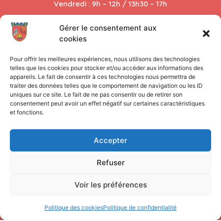
Vendredi : 9h – 12h / 13h30 – 17h
Samedi : Ouvert les semaines impaires de 9h à 12h
Gérer le consentement aux
cookies
Vie municipale
Pour offrir les meilleures expériences, nous utilisons des technologies
telles que les cookies pour stocker et/ou accéder aux informations des
Vie quotidienne
appareils. Le fait de consentir à ces technologies nous permettra de
traiter des données telles que le comportement de navigation ou les ID
uniques sur ce site. Le fait de ne pas consentir ou de retirer son
Mes démarches
consentement peut avoir un effet négatif sur certaines caractéristiques
et fonctions.
Accepter
Mentions légales
Refuser
Politique des cookies
Voir les préférences
Politique de confidentialité
Plan du site
Politique des cookies
Politique de confidentialité